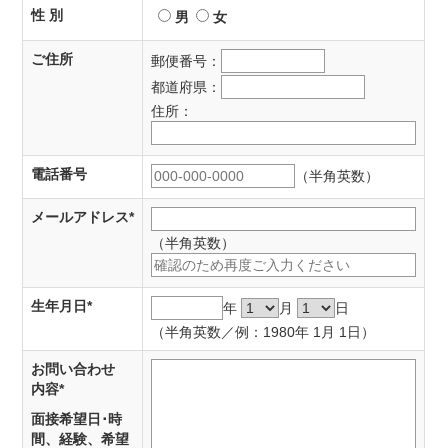
性 別
男
女
ご住所
郵便番号：
都道府県：
住所：
電話番号
（半角英数）
メールアドレス
*
（半角英数）
生年月日
*
年
月
日
（半角英数／例：1980年 1月 1日）
お問い合わせ
内容
*
面接希望日･時
間、経験、希望