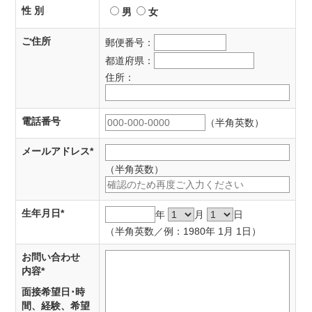
性 別
男
女
ご住所
郵便番号：
都道府県：
住所：
電話番号
（半角英数）
メールアドレス
*
（半角英数）
生年月日
*
年
月
日
（半角英数／例：1980年 1月 1日）
お問い合わせ
内容
*
面接希望日･時
間、経験、希望