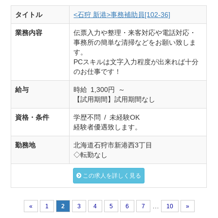
タイトル
<石狩 新港>事務補助員[102-36]
業務内容
伝票入力や整理・来客対応や電話対応・
事務所の簡単な清掃などをお願い致しま
す。
PCスキルは文字入力程度が出来れば十分
のお仕事です！
給与
時給 1,300円 ～
【試用期間】試用期間なし
資格・条件
学歴不問 / 未経験OK
経験者優遇致します。
勤務地
北海道石狩市新港西3丁目
◇転勤なし
この求人を詳しく見る
…
«
1
2
3
4
5
6
7
10
»