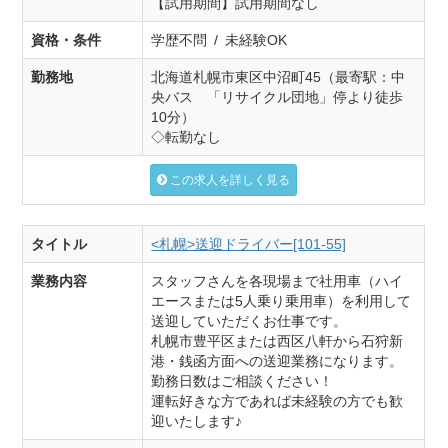
【試用期間】試用期間なし
資格・条件
学歴不問 / 未経験OK
勤務地
北海道札幌市東区中沼町45（最寄駅：中
央バス 「リサイクル団地」停より徒歩
10分）
◇転勤なし
この求人を詳しく見る
タイトル
<札幌>送迎ドライバー[101-55]
業務内容
スタッフさんを各現場まで社用車（ハイ
エースまたは5人乗り乗用車）を利用して
送迎していただくお仕事です。
札幌市豊平区または西区八軒から石狩新
港・銭函方面への送迎業務になります。
勤務日数はご相談ください！
運転好きな方であれば未経験の方でも歓
迎いたします♪