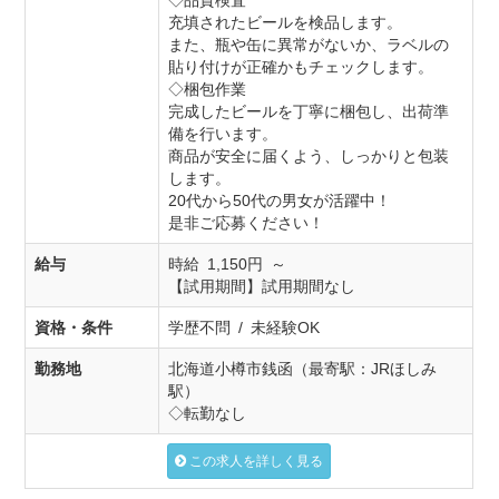
◇品質検査
充填されたビールを検品します。
また、瓶や缶に異常がないか、ラベルの
貼り付けが正確かもチェックします。
◇梱包作業
完成したビールを丁寧に梱包し、出荷準
備を行います。
商品が安全に届くよう、しっかりと包装
します。
20代から50代の男女が活躍中！
是非ご応募ください！
給与
時給 1,150円 ～
【試用期間】試用期間なし
資格・条件
学歴不問 / 未経験OK
勤務地
北海道小樽市銭函（最寄駅：JRほしみ
駅）
◇転勤なし
この求人を詳しく見る