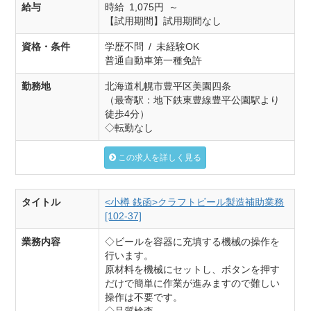
給与
時給 1,075円 ～
【試用期間】試用期間なし
資格・条件
学歴不問 / 未経験OK
普通自動車第一種免許
勤務地
北海道札幌市豊平区美園四条
（最寄駅：地下鉄東豊線豊平公園駅より
徒歩4分）
◇転勤なし
この求人を詳しく見る
タイトル
<小樽 銭函>クラフトビール製造補助業務
[102-37]
業務内容
◇ビールを容器に充填する機械の操作を
行います。
原材料を機械にセットし、ボタンを押す
だけで簡単に作業が進みますので難しい
操作は不要です。