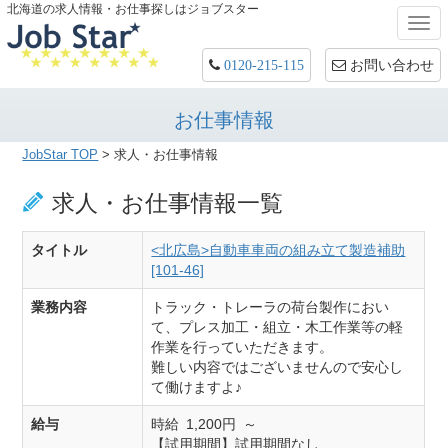
北海道の求人情報・お仕事探しはジョブスター
Togg
navi
お問い合わせ
0120-215-115
お仕事情報
JobStar TOP
>
求人・お仕事情報
求人・お仕事情報一覧
タイトル
<北広島>自動車車両の組み立て製造補助
[101-46]
業務内容
トラック・トレーラの荷台製作におい
て、プレス加工・組立・木工作業等の軽
作業を行っていただきます。
難しい内容ではございませんので安心し
て働けますよ♪
給与
時給 1,200円 ～
【試用期間】試用期間なし