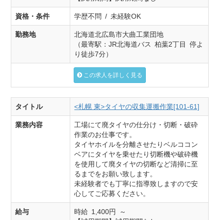
資格・条件
学歴不問 / 未経験OK
勤務地
北海道北広島市大曲工業団地
（最寄駅：JR北海道バス 柏葉2丁目 停よ
り徒歩7分）
この求人を詳しく見る
タイトル
<札幌 東>タイヤの収集運搬作業[101-61]
業務内容
工場にて廃タイヤの仕分け・切断・破砕
作業のお仕事です。
タイヤホイルを分離させたりベルココン
ベアにタイヤを乗せたり切断機や破砕機
を使用して廃タイヤの切断など清掃に至
るまでをお願い致します。
未経験者でも丁寧に指導致しますので安
心してご応募ください。
給与
時給 1,400円 ～