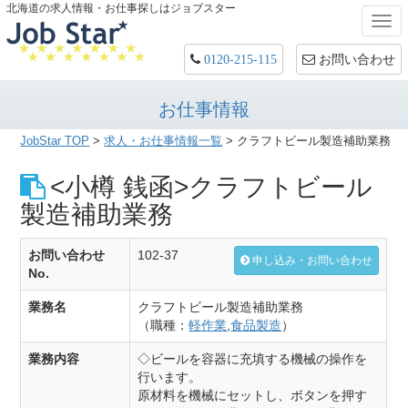
北海道の求人情報・お仕事探しはジョブスター
Togg
navi
お問い合わせ
0120-215-115
お仕事情報
JobStar TOP
>
求人・お仕事情報一覧
> クラフトビール製造補助業務
<小樽 銭函>クラフトビール
製造補助業務
お問い合わせ
102-37
申し込み・お問い合わせ
No.
業務名
クラフトビール製造補助業務
（職種：
軽作業
,
食品製造
）
業務内容
◇ビールを容器に充填する機械の操作を
行います。
原材料を機械にセットし、ボタンを押す