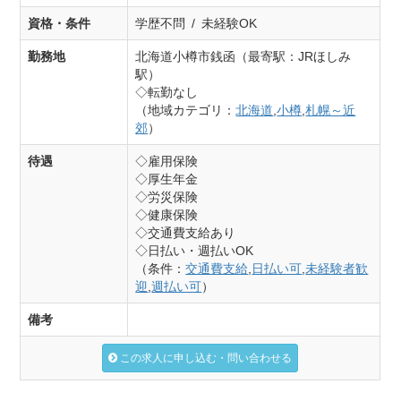
資格・条件
学歴不問 / 未経験OK
勤務地
北海道小樽市銭函（最寄駅：JRほしみ
駅）
◇転勤なし
（地域カテゴリ：
北海道
,
小樽
,
札幌～近
郊
）
待遇
◇雇用保険
◇厚生年金
◇労災保険
◇健康保険
◇交通費支給あり
◇日払い・週払いOK
（条件：
交通費支給
,
日払い可
,
未経験者歓
迎
,
週払い可
）
備考
この求人に申し込む・問い合わせる