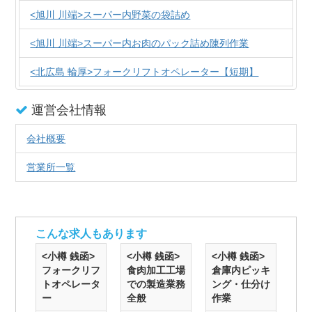
<旭川 川端>スーパー内野菜の袋詰め
<旭川 川端>スーパー内お肉のパック詰め陳列作業
<北広島 輪厚>フォークリフトオペレーター【短期】
運営会社情報
会社概要
営業所一覧
こんな求人もあります
<小樽 銭函>
<小樽 銭函>
<小樽 銭函>
フォークリフ
食肉加工工場
倉庫内ピッキ
トオペレータ
での製造業務
ング・仕分け
ー
全般
作業