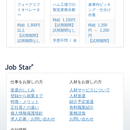
フォークリフ
ハム工場での
倉庫内ピッキ
トオペレータ
製造業務全般
ング・仕分け
ー
作業
時給 1,150円
時給 1,300円
【試用期間】
時給 1,200
以上
試用期間なし
円 ～ 1,200
【試用期間】
円
学歴不問 / 未
試用期間なし
【試用期間】
経験OK
試用期間なし
学歴不問 / 経
北海道小樽市
験者のみ募集
学歴不問 / 未
銭函
フォークリフ
経験OK
企業送迎車あ
ト運転免許
り（日勤帯の
北海道小樽市
※実務経験者
み）
銭函
尚可
仕事をお探しの方
人材をお探しの方
札幌市手稲
◇転勤なし
北海道小樽市
区・石狩市方
派遣のしくみ
人材サービスについて
銭函
面からの送迎
登録から就業まで
人材派遣
◇転勤なし
となりますの
特徴・メリット
紹介予定派遣
で ご相談下さ
正社員との違い
有料職業紹介
い。
個人情報保護指針
業務請負
◇転勤なし
求人応募・お問い合わせ
お問い合わせ
会社情報