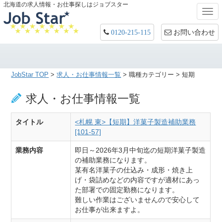
北海道の求人情報・お仕事探しはジョブスター
Togg
navi
お問い合わせ
0120-215-115
JobStar TOP
>
求人・お仕事情報一覧
> 職種カテゴリー > 短期
求人・お仕事情報一覧
タイトル
<札幌 東>【短期】洋菓子製造補助業務
[101-57]
業務内容
即日～2026年3月中旬迄の短期洋菓子製造
の補助業務になります。
某有名洋菓子の仕込み・成形・焼き上
げ・袋詰めなどの内容ですが適材にあっ
た部署での固定勤務になります。
難しい作業はございませんので安心して
お仕事が出来ますよ。